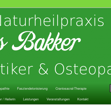
is Bakker
pathie
Fasziendetonisierung
Craniosacral-Therapie
r / Heilerin
Leistungen
Veranstaltungen
Kontakt