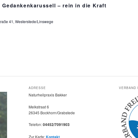
Gedankenkarussell – rein in die Kraft
raße 41, Westerstede/Linswege
ADRESSE
VERBAND 
Naturheilpraxis Bakker
Melkstraat 6
26345 Bockhorn/Grabstede
Telefon:
04452/7091903
Zur Karte:
Kontakt