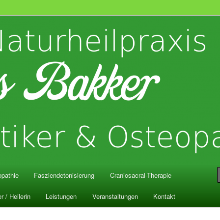
is Bakker
pathie
Fasziendetonisierung
Craniosacral-Therapie
r / Heilerin
Leistungen
Veranstaltungen
Kontakt