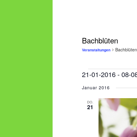
Bachblüten
Bachblüten
Veranstaltungen
Veranstaltungen
21-01-2016
 - 
08-0
Datum
Januar 2016
wählen.
DO.
21